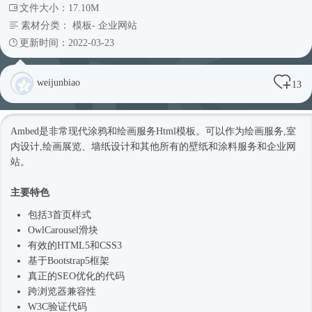
文件大小：17.10M
素材分类：
模板
-
企业网站
更新时间：2022-03-23
weijunbiao
13
Ambed是非常现代涂鸦和绘画服务
Html模板
。可以作为绘画服务,室
内设计,绘画展览、墙纸设计和其他所有的壁纸和涂料服务和企业网
站。
主要特色
包括3首页样式
OwlCarousel滑块
有效的HTML5和CSS3
基于
Bootstrap5
框架
真正的SEO优化的代码
跨浏览器兼容性
W3C验证代码