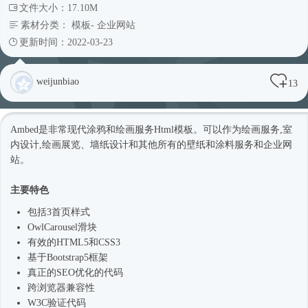
文件大小：17.10M
素材分类：
模板
-
企业网站
更新时间：2022-03-23
weijunbiao
13
Ambed是非常现代涂鸦和绘画服务
Html模板
。可以作为绘画服务,室
内设计,绘画展览、墙纸设计和其他所有的壁纸和涂料服务和企业网
站。
主要特色
包括3首页样式
OwlCarousel滑块
有效的HTML5和CSS3
基于
Bootstrap5
框架
真正的SEO优化的代码
跨浏览器兼容性
W3C验证代码